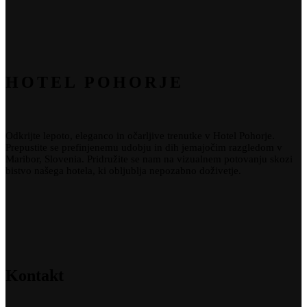
HOTEL POHORJE
Odkrijte lepoto, eleganco in očarljive trenutke v Hotel Pohorje.
Prepustite se prefinjenemu udobju in dih jemajočim razgledom v
Maribor
,
Slovenia
. Pridružite se nam na vizualnem potovanju skozi
bistvo našega hotela, ki obljublja nepozabno doživetje.
Kontakt