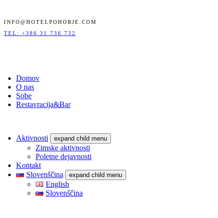
INFO@HOTELPOHORJE.COM
TEL: +386 31 736 732
Domov
O nas
Sobe
Restavracija&Bar
Aktivnosti
expand child menu
Zimske aktivnosti
Poletne dejavnosti
Kontakt
Slovenščina
expand child menu
English
Slovenščina