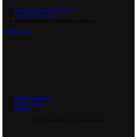
Email: info@hotelpohorje.com
Tel: +386 31 736 732
Pohorska ulica 49, 2000 Maribor, Slovenia
Navodila za pot
Politika Zasebnosti
Pogoji Uporabe
Piškotki
© 2026 Hotel Pohorje. All rights reserved.