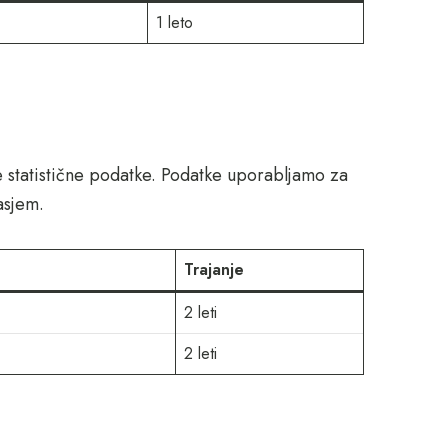
1 leto
e statistične podatke. Podatke uporabljamo za
asjem.
Trajanje
2 leti
2 leti