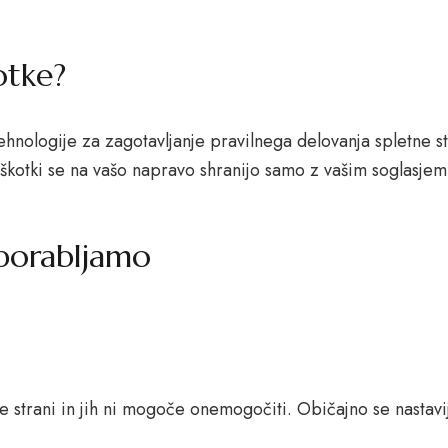
otke?
hnologije za zagotavljanje pravilnega delovanja spletne s
iškotki se na vašo napravo shranijo samo z vašim soglasje
 uporabljamo
ne strani in jih ni mogoče onemogočiti. Običajno se nastavij