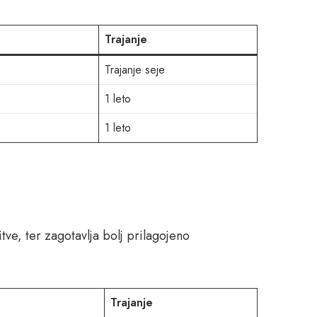
Trajanje
Trajanje seje
1 leto
1 leto
tve, ter zagotavlja bolj prilagojeno
Trajanje