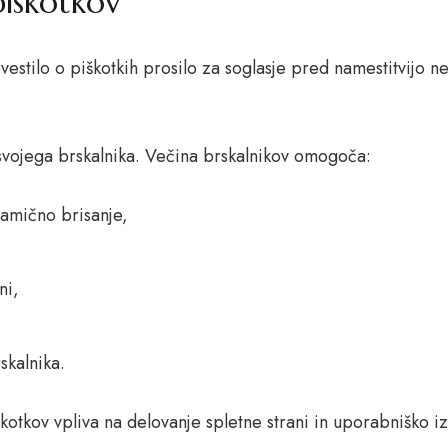
piškotkov
stilo o piškotkih prosilo za soglasje pred namestitvijo ne
 svojega brskalnika. Večina brskalnikov omogoča:
samično brisanje,
ni,
skalnika.
škotkov vpliva na delovanje spletne strani in uporabniško iz