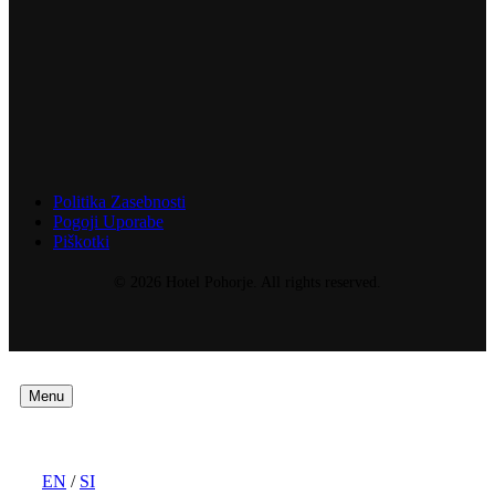
Politika Zasebnosti
Pogoji Uporabe
Piškotki
© 2026 Hotel Pohorje. All rights reserved.
Menu
EN
/
SI