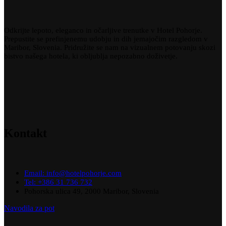
Odkrijte lepoto, eleganco in očarljive trenutke v Hotel Pohorje.
Prepustite se prefinjenemu udobju in dih jemajočim razgledom v
Maribor
,
Slovenia
. Pridružite se nam na vizualnem potovanju skozi
bistvo našega hotela, ki obljublja nepozabno doživetje.
Kontakt
Email: info@hotelpohorje.com
Tel: +386 31 736 732
Pohorska ulica 49, 2000 Maribor, Slovenia
Navodila za pot