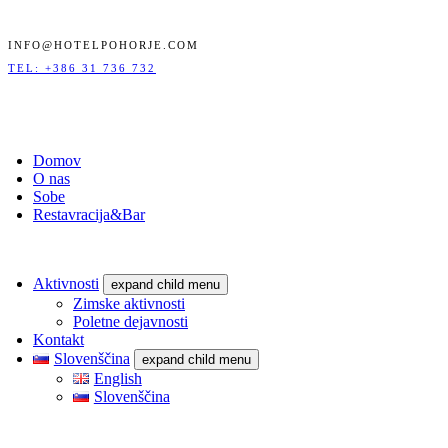
INFO@HOTELPOHORJE.COM
TEL: +386 31 736 732
Domov
O nas
Sobe
Restavracija&Bar
Aktivnosti
expand child menu
Zimske aktivnosti
Poletne dejavnosti
Kontakt
Slovenščina
expand child menu
English
Slovenščina